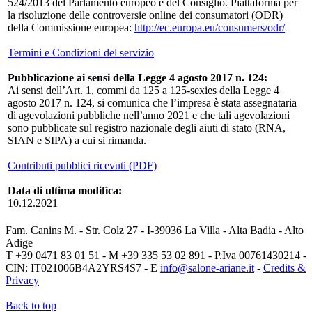
524/2013 del Parlamento europeo e del Consiglio. Piattaforma per
la risoluzione delle controversie online dei consumatori (ODR)
della Commissione europea:
http://ec.europa.eu/consumers/odr/
Termini e Condizioni del servizio
Pubblicazione ai sensi della Legge 4 agosto 2017 n. 124:
Ai sensi dell’Art. 1, commi da 125 a 125-sexies della Legge 4
agosto 2017 n. 124, si comunica che l’impresa è stata assegnataria
di agevolazioni pubbliche nell’anno 2021 e che tali agevolazioni
sono pubblicate sul registro nazionale degli aiuti di stato (RNA,
SIAN e SIPA) a cui si rimanda.
Contributi pubblici ricevuti (PDF)
Data di ultima modifica:
10.12.2021
Fam. Canins M. - Str. Colz 27 - I-39036 La Villa - Alta Badia - Alto
Adige
T +39 0471 83 01 51 - M +39 335 53 02 891 - P.Iva 00761430214 -
CIN: IT021006B4A2YRS4S7 - E
info@salone-ariane.it
-
Credits &
Privacy
Back to top