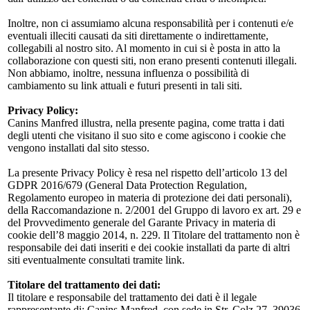
Inoltre, non ci assumiamo alcuna responsabilità per i contenuti e/e
eventuali illeciti causati da siti direttamente o indirettamente,
collegabili al nostro sito. Al momento in cui si è posta in atto la
collaborazione con questi siti, non erano presenti contenuti illegali.
Non abbiamo, inoltre, nessuna influenza o possibilità di
cambiamento su link attuali e futuri presenti in tali siti.
Privacy Policy:
Canins Manfred illustra, nella presente pagina, come tratta i dati
degli utenti che visitano il suo sito e come agiscono i cookie che
vengono installati dal sito stesso.
La presente Privacy Policy è resa nel rispetto dell’articolo 13 del
GDPR 2016/679 (General Data Protection Regulation,
Regolamento europeo in materia di protezione dei dati personali),
della Raccomandazione n. 2/2001 del Gruppo di lavoro ex art. 29 e
del Provvedimento generale del Garante Privacy in materia di
cookie dell’8 maggio 2014, n. 229. Il Titolare del trattamento non è
responsabile dei dati inseriti e dei cookie installati da parte di altri
siti eventualmente consultati tramite link.
Titolare del trattamento dei dati:
Il titolare e responsabile del trattamento dei dati è il legale
rappresentante di: Canins Manfred, con sede in Str. Colz 27, 39036