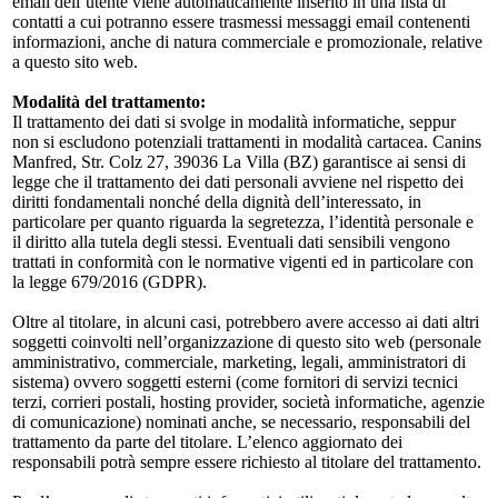
email dell’utente viene automaticamente inserito in una lista di
contatti a cui potranno essere trasmessi messaggi email contenenti
informazioni, anche di natura commerciale e promozionale, relative
a questo sito web.
Modalità del trattamento:
Il trattamento dei dati si svolge in modalità informatiche, seppur
non si escludono potenziali trattamenti in modalità cartacea. Canins
Manfred, Str. Colz 27, 39036 La Villa (BZ) garantisce ai sensi di
legge che il trattamento dei dati personali avviene nel rispetto dei
diritti fondamentali nonché della dignità dell’interessato, in
particolare per quanto riguarda la segretezza, l’identità personale e
il diritto alla tutela degli stessi. Eventuali dati sensibili vengono
trattati in conformità con le normative vigenti ed in particolare con
la legge 679/2016 (GDPR).
Oltre al titolare, in alcuni casi, potrebbero avere accesso ai dati altri
soggetti coinvolti nell’organizzazione di questo sito web (personale
amministrativo, commerciale, marketing, legali, amministratori di
sistema) ovvero soggetti esterni (come fornitori di servizi tecnici
terzi, corrieri postali, hosting provider, società informatiche, agenzie
di comunicazione) nominati anche, se necessario, responsabili del
trattamento da parte del titolare. L’elenco aggiornato dei
responsabili potrà sempre essere richiesto al titolare del trattamento.