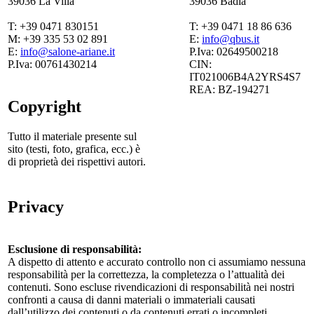
39036 La Villa
39036 Badia
T: +39 0471 830151
T: +39 0471 18 86 636
M: +39 335 53 02 891
E:
info@qbus.it
E:
info@salone-ariane.it
P.Iva: 02649500218
P.Iva: 00761430214
CIN:
IT021006B4A2YRS4S7
REA: BZ-194271
Copyright
Tutto il materiale presente sul
sito (testi, foto, grafica, ecc.) è
di proprietà dei rispettivi autori.
Privacy
Esclusione di responsabilità:
A dispetto di attento e accurato controllo non ci assumiamo nessuna
responsabilità per la correttezza, la completezza o l’attualità dei
contenuti. Sono escluse rivendicazioni di responsabilità nei nostri
confronti a causa di danni materiali o immateriali causati
dall’utilizzo dei contenuti o da contenuti errati o incompleti.