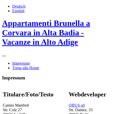
Deutsch
English
Appartamenti Brunella a
Corvara in Alta Badia -
Vacanze in Alto Adige
Impressum
Torna alla Home
Impressum
Titolare/Foto/Testo
Webdeveloper
Canins Manfred
QBUS srl
Str. Colz 27
Str. Damez, 33