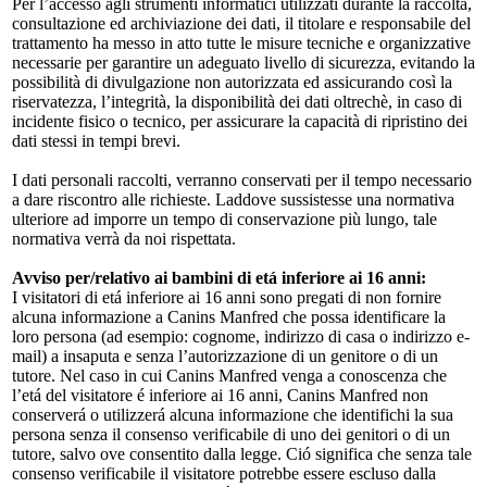
Per l’accesso agli strumenti informatici utilizzati durante la raccolta,
consultazione ed archiviazione dei dati, il titolare e responsabile del
trattamento ha messo in atto tutte le misure tecniche e organizzative
necessarie per garantire un adeguato livello di sicurezza, evitando la
possibilità di divulgazione non autorizzata ed assicurando così la
riservatezza, l’integrità, la disponibilità dei dati oltrechè, in caso di
incidente fisico o tecnico, per assicurare la capacità di ripristino dei
dati stessi in tempi brevi.
I dati personali raccolti, verranno conservati per il tempo necessario
a dare riscontro alle richieste. Laddove sussistesse una normativa
ulteriore ad imporre un tempo di conservazione più lungo, tale
normativa verrà da noi rispettata.
Avviso per/relativo ai bambini di etá inferiore ai 16 anni:
I visitatori di etá inferiore ai 16 anni sono pregati di non fornire
alcuna informazione a Canins Manfred che possa identificare la
loro persona (ad esempio: cognome, indirizzo di casa o indirizzo e-
mail) a insaputa e senza l’autorizzazione di un genitore o di un
tutore. Nel caso in cui Canins Manfred venga a conoscenza che
l’etá del visitatore é inferiore ai 16 anni, Canins Manfred non
conserverá o utilizzerá alcuna informazione che identifichi la sua
persona senza il consenso verificabile di uno dei genitori o di un
tutore, salvo ove consentito dalla legge. Ció significa che senza tale
consenso verificabile il visitatore potrebbe essere escluso dalla