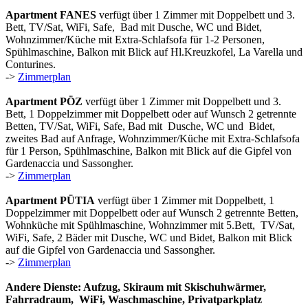
Apartment FANES
verfügt über 1 Zimmer mit Doppelbett und 3.
Bett, TV/Sat, WiFi, Safe, Bad mit Dusche, WC und Bidet,
Wohnzimmer/Küche mit Extra-Schlafsofa für 1-2 Personen,
Spühlmaschine, Balkon mit Blick auf Hl.Kreuzkofel, La Varella und
Conturines.
->
Zimmerplan
Apartment PÖZ
verfügt über 1 Zimmer mit Doppelbett und 3.
Bett, 1 Doppelzimmer mit Doppelbett oder auf Wunsch 2 getrennte
Betten, TV/Sat, WiFi, Safe, Bad mit Dusche, WC und Bidet,
zweites Bad auf Anfrage, Wohnzimmer/Küche mit Extra-Schlafsofa
für 1 Person, Spühlmaschine, Balkon mit Blick auf die Gipfel von
Gardenaccia und Sassongher.
->
Zimmerplan
Apartment PÜTIA
verfügt über 1 Zimmer mit Doppelbett, 1
Doppelzimmer mit Doppelbett oder auf Wunsch 2 getrennte Betten,
Wohnküche mit Spühlmaschine, Wohnzimmer mit 5.Bett, TV/Sat,
WiFi, Safe, 2 Bäder mit Dusche, WC und Bidet, Balkon mit Blick
auf die Gipfel von Gardenaccia und Sassongher.
->
Zimmerplan
Andere Dienste: Aufzug, Skiraum mit Skischuhwärmer,
Fahrradraum, WiFi, Waschmaschine, Privatparkplatz