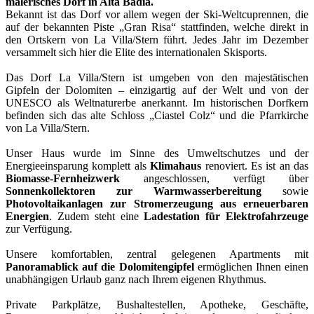
malerisches Dorf in Alta Badia.
Bekannt ist das Dorf vor allem wegen der Ski-Weltcuprennen, die
auf der bekannten Piste „Gran Risa“ stattfinden, welche direkt in
den Ortskern von La Villa/Stern führt. Jedes Jahr im Dezember
versammelt sich hier die Elite des internationalen Skisports.
Das Dorf La Villa/Stern ist umgeben von den majestätischen
Gipfeln der Dolomiten – einzigartig auf der Welt und von der
UNESCO als Weltnaturerbe anerkannt. Im historischen Dorfkern
befinden sich das alte Schloss „Ciastel Colz“ und die Pfarrkirche
von La Villa/Stern.
Unser Haus wurde im Sinne des Umweltschutzes und der
Energieeinsparung komplett als
Klimahaus
renoviert. Es ist an das
Biomasse-Fernheizwerk
angeschlossen, verfügt über
Sonnenkollektoren zur Warmwasserbereitung
sowie
Photovoltaikanlagen zur Stromerzeugung aus erneuerbaren
Energien
. Zudem steht eine
Ladestation für Elektrofahrzeuge
zur Verfügung.
Unsere komfortablen, zentral gelegenen Apartments mit
Panoramablick auf die Dolomitengipfel
ermöglichen Ihnen einen
unabhängigen Urlaub ganz nach Ihrem eigenen Rhythmus.
Private Parkplätze, Bushaltestellen, Apotheke, Geschäfte,